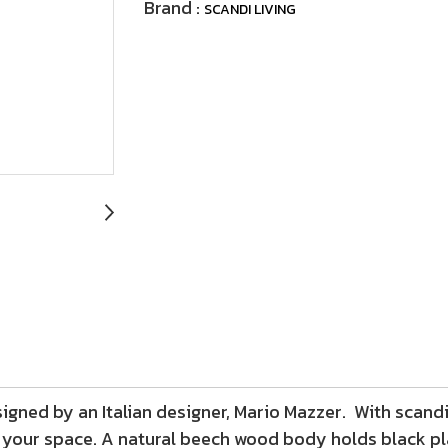
Brand :
SCANDI LIVING
igned by an Italian designer, Mario Mazzer. With scand
r your space. A natural beech wood body holds black pla