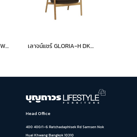
โต๊ะอาหาร EEX ROUND WT-OK Dia.
เลาจน์แชร์ GLORIA-H DK-BN
Head Office
400 400/1-6 Ratchadaphisek Rd Samsen Nok
Huai Khwang Bangkok 10310