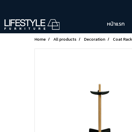
หน้าแรก
Home
All products
Decoration
Coat Rac