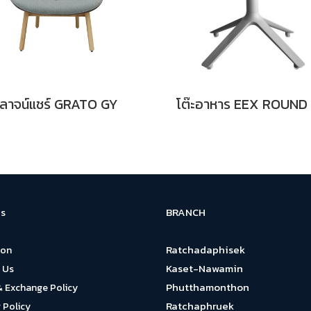
เลาจน์แชร์ GRATO GY
BRANCH
s
Ratchadaphisek
ion
Kaset-Nawamin
 Us
Phutthamonthon
& Exchange Policy
Ratchaphruek
 Policy