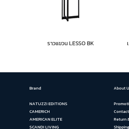
ราวแขวน LESSO BK
Brand
About U
NATUZZI EDITIONS
Promot
CAMERICH
Contact
AMERICAN ELITE
Return 
SCANDI LIVING
Shipping