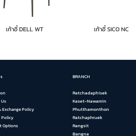
เก้าอี้ DELL WT
เก้าอี้ SICO NC
BRANCH
s
Ratchadaphisek
ion
Kaset-Nawamin
 Us
Phutthamonthon
& Exchange Policy
Ratchaphruek
 Policy
Rangsit
 Options
Bangna